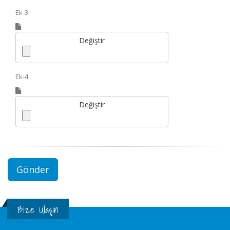
Ek-3
Değiştir
Ek-4
Değiştir
Bize Ulaşın